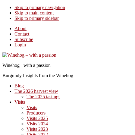
Skip to primary navigation
Skip to main content
Skip to primary sidebar
About
Contact
Subscribe
Login
Winehog - with a passion
Burgundy Insights from the Winehog
Blog
The 2026 harvest view
The 2025 tastings
Visits
Visits
Producers
Visits 2025
Visits 2024
Visits 2023
Visits 2022