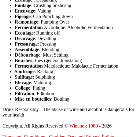
Foulage
: Crushing or stirring
Encuvage
: Vatting
Pigeage
: Cap Punching down
Remontage
: Pumping Over
Fermentation
Alcoolique: Alcoholic Fermentation
Ecoulage
: Running off
Décuvage
: Devatting
Pressurage
: Pressing
Assemblage
: Blending
Débourbage
: Must Settling
Bourbes
: Lies (general translation)
Fermentation
Malolactique: Malolactic Fermentation
Soutirage
: Racking
Sulfitage
: Sulphiting
Elevage
: Maturing
Collage
: Fining
Filtration
: Filtration
Mise en bouteilles:
Bottling
Drink Responsibly - The abuse of wine and alcohol is dangerous for
your health
Copyright, All Rights Reserved ©
Winehog 1989 -
2026
Terms and Conditions
·
Cookies, Data and Privacy Policy