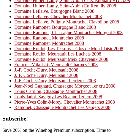
Domaine Hubert Lamy, Saint-Aubin Chez Edouard HD 2008
Domaine Hubert Lamy, Saint-Aubin En Remilly 2008
Domaine Leflaive, Bourgogne Blanc 2008
Domaine Leflaive, Chevalier Montrachet 2008
Domaine Leflaive, Puligny Montrachet Clavoillon 2008
Domaine Ramonet, Bourgogne Blanc 2008
Domaine Ramonet, Chassagne Montrachet Morgeot 2008
Domaine Ramonet, Montrachet 2008
Domaine Ramonet, Montrachet 2008
Domaine Roulot, Les Tessons – Clos de Mon Plaisir 2008
Domaine Roulot, Meursault Les Luchets 2008
Domaine Roulot, Meursault Meix Chaveaux 2008
Francois Mikulski, Meursault Charmes 2008
J.-F. Coche-Dury, Meursault 2008
J.-F. Coche-Dury, Meursault 2008
J.-F. Coche-Dury, Meursault Perrieres 2008
Jean-Noel Gagnard, Chassagne Morgeot 1er cru 2008
Louis Carillon, Chassagne-Montrachet 2008
Louis Jadot, Savigny Les Beaune 1er cru 2008
Pierre-Yves Colin-Morey, Chevalier Montrachet 2008
Ramonet, Chassagne Montrachet Les Vergers 2008
Primary
Subscribe!
Sidebar
Save 20% on the Winehog Premium subscription. Time to