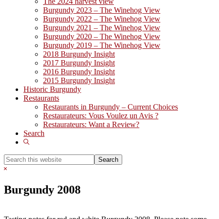
The 2024 harvest view
Burgundy 2023 – The Winehog View
Burgundy 2022 – The Winehog View
Burgundy 2021 – The Winehog View
Burgundy 2020 – The Winehog View
Burgundy 2019 – The Winehog View
2018 Burgundy Insight
2017 Burgundy Insight
2016 Burgundy Insight
2015 Burgundy Insight
Historic Burgundy
Restaurants
Restaurants in Burgundy – Current Choices
Restaurateurs: Vous Voulez un Avis ?
Restaurateurs: Want a Review?
Search
Show
Search
Search
this
Hide
website
Search
Burgundy 2008