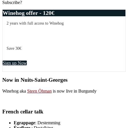
Subscribe?
Winehog offer - 120€
2 years with full access to Winehog
Save 30€
Sign up Now
Now in Nuits-Saint-Georges
Winehog aka
Steen Öhman
is now live in Burgundy
French cellar talk
Egrappage
: Destemming
Éraflage
: Destalking