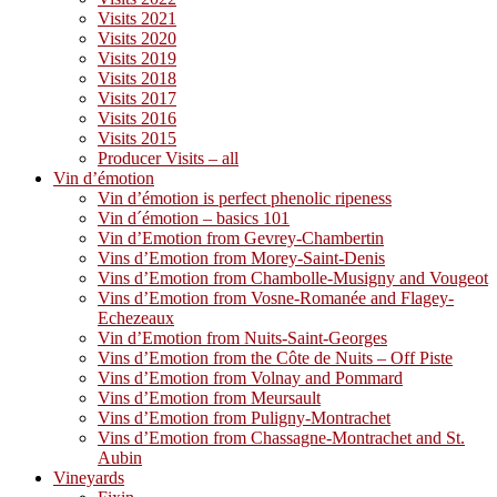
Visits 2021
Visits 2020
Visits 2019
Visits 2018
Visits 2017
Visits 2016
Visits 2015
Producer Visits – all
Vin d’émotion
Vin d’émotion is perfect phenolic ripeness
Vin d´émotion – basics 101
Vin d’Emotion from Gevrey-Chambertin
Vins d’Emotion from Morey-Saint-Denis
Vins d’Emotion from Chambolle-Musigny and Vougeot
Vins d’Emotion from Vosne-Romanée and Flagey-
Echezeaux
Vin d’Emotion from Nuits-Saint-Georges
Vins d’Emotion from the Côte de Nuits – Off Piste
Vins d’Emotion from Volnay and Pommard
Vins d’Emotion from Meursault
Vins d’Emotion from Puligny-Montrachet
Vins d’Emotion from Chassagne-Montrachet and St.
Aubin
Vineyards