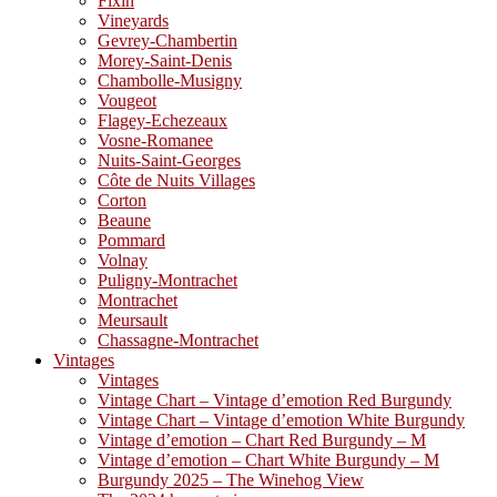
Fixin
Vineyards
Gevrey-Chambertin
Morey-Saint-Denis
Chambolle-Musigny
Vougeot
Flagey-Echezeaux
Vosne-Romanee
Nuits-Saint-Georges
Côte de Nuits Villages
Corton
Beaune
Pommard
Volnay
Puligny-Montrachet
Montrachet
Meursault
Chassagne-Montrachet
Vintages
Vintages
Vintage Chart – Vintage d’emotion Red Burgundy
Vintage Chart – Vintage d’emotion White Burgundy
Vintage d’emotion – Chart Red Burgundy – M
Vintage d’emotion – Chart White Burgundy – M
Burgundy 2025 – The Winehog View