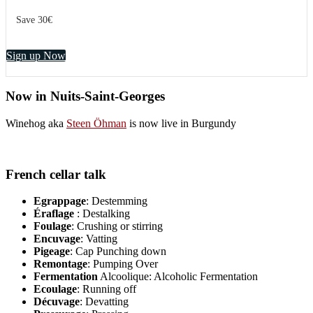
Save 30€
Sign up Now
Now in Nuits-Saint-Georges
Winehog aka
Steen Öhman
is now live in Burgundy
French cellar talk
Egrappage
: Destemming
Éraflage
: Destalking
Foulage
: Crushing or stirring
Encuvage
: Vatting
Pigeage
: Cap Punching down
Remontage
: Pumping Over
Fermentation
Alcoolique: Alcoholic Fermentation
Ecoulage
: Running off
Décuvage
: Devatting