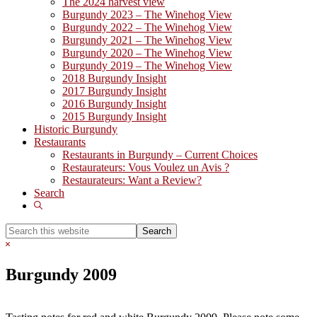
The 2024 harvest view
Burgundy 2023 – The Winehog View
Burgundy 2022 – The Winehog View
Burgundy 2021 – The Winehog View
Burgundy 2020 – The Winehog View
Burgundy 2019 – The Winehog View
2018 Burgundy Insight
2017 Burgundy Insight
2016 Burgundy Insight
2015 Burgundy Insight
Historic Burgundy
Restaurants
Restaurants in Burgundy – Current Choices
Restaurateurs: Vous Voulez un Avis ?
Restaurateurs: Want a Review?
Search
Show
Search
Search
this
Hide
website
Search
Burgundy 2009