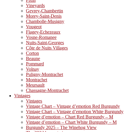
Fixin
Vineyards
Gevrey-Chambertin
Morey-Saint-Denis
Chambolle-Musigny
Vougeot
Flagey-Echezeaux
Vosne-Romanee
Nuits-Saint-Georges
Côte de Nuits Villages
Corton
Beaune
Pommard
Volnay
Puligny-Montrachet
Montrachet
Meursault
Chassagne-Montrachet
Vintages
Vintages
Vintage Chart – Vintage d’emotion Red Burgundy
Vintage Chart – Vintage d’emotion White Burgundy
Vintage d’emotion – Chart Red Burgundy – M
Vintage d’emotion – Chart White Burgundy – M
Burgundy 2025 – The Winehog View