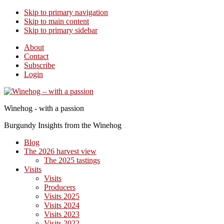
Skip to primary navigation
Skip to main content
Skip to primary sidebar
About
Contact
Subscribe
Login
Winehog - with a passion
Burgundy Insights from the Winehog
Blog
The 2026 harvest view
The 2025 tastings
Visits
Visits
Producers
Visits 2025
Visits 2024
Visits 2023
Visits 2022