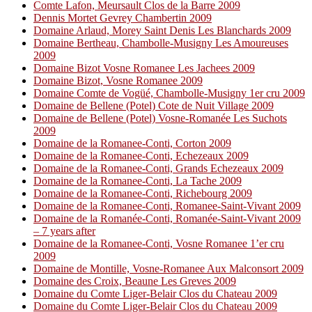
Comte Lafon, Meursault Clos de la Barre 2009
Dennis Mortet Gevrey Chambertin 2009
Domaine Arlaud, Morey Saint Denis Les Blanchards 2009
Domaine Bertheau, Chambolle-Musigny Les Amoureuses
2009
Domaine Bizot Vosne Romanee Les Jachees 2009
Domaine Bizot, Vosne Romanee 2009
Domaine Comte de Vogüé, Chambolle-Musigny 1er cru 2009
Domaine de Bellene (Potel) Cote de Nuit Village 2009
Domaine de Bellene (Potel) Vosne-Romanée Les Suchots
2009
Domaine de la Romanee-Conti, Corton 2009
Domaine de la Romanee-Conti, Echezeaux 2009
Domaine de la Romanee-Conti, Grands Echezeaux 2009
Domaine de la Romanee-Conti, La Tache 2009
Domaine de la Romanee-Conti, Richebourg 2009
Domaine de la Romanee-Conti, Romanee-Saint-Vivant 2009
Domaine de la Romanée-Conti, Romanée-Saint-Vivant 2009
– 7 years after
Domaine de la Romanee-Conti, Vosne Romanee 1’er cru
2009
Domaine de Montille, Vosne-Romanee Aux Malconsort 2009
Domaine des Croix, Beaune Les Greves 2009
Domaine du Comte Liger-Belair Clos du Chateau 2009
Domaine du Comte Liger-Belair Clos du Chateau 2009