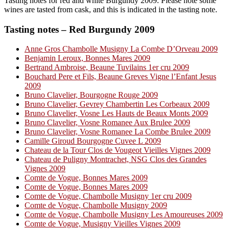
Tasting notes for red and white Burgundy 2009. Please note some
wines are tasted from cask, and this is indicated in the tasting note.
Tasting notes – Red Burgundy 2009
Anne Gros Chambolle Musigny La Combe D’Orveau 2009
Benjamin Leroux, Bonnes Mares 2009
Bertrand Ambroise, Beaune Tuvilains 1er cru 2009
Bouchard Pere et Fils, Beaune Greves Vigne l’Enfant Jesus
2009
Bruno Clavelier, Bourgogne Rouge 2009
Bruno Clavelier, Gevrey Chambertin Les Corbeaux 2009
Bruno Clavelier, Vosne Les Hauts de Beaux Monts 2009
Bruno Clavelier, Vosne Romanee Aux Brulee 2009
Bruno Clavelier, Vosne Romanee La Combe Brulee 2009
Camille Giroud Bourgogne Cuvee L 2009
Chateau de la Tour Clos de Vougeot Vieilles Vignes 2009
Chateau de Puligny Montrachet, NSG Clos des Grandes
Vignes 2009
Comte de Vogue, Bonnes Mares 2009
Comte de Vogue, Bonnes Mares 2009
Comte de Vogue, Chambolle Musigny 1er cru 2009
Comte de Vogue, Chambolle Musigny 2009
Comte de Vogue, Chambolle Musigny Les Amoureuses 2009
Comte de Vogue, Musigny Vieilles Vignes 2009