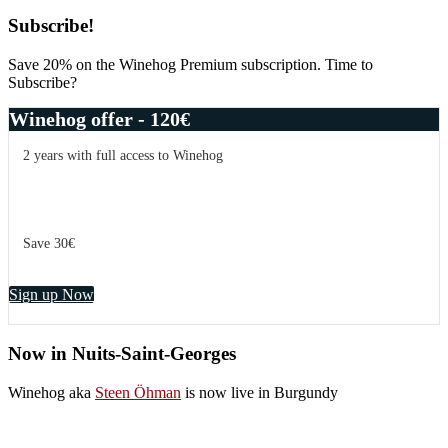
Primary
Subscribe!
Sidebar
Save 20% on the Winehog Premium subscription. Time to
Subscribe?
Winehog offer - 120€
2 years with full access to Winehog
Save 30€
Sign up Now
Now in Nuits-Saint-Georges
Winehog aka
Steen Öhman
is now live in Burgundy