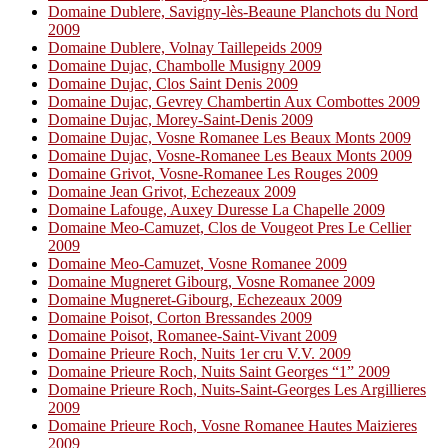
Domaine Dublere, Savigny-lès-Beaune Planchots du Nord
2009
Domaine Dublere, Volnay Taillepeids 2009
Domaine Dujac, Chambolle Musigny 2009
Domaine Dujac, Clos Saint Denis 2009
Domaine Dujac, Gevrey Chambertin Aux Combottes 2009
Domaine Dujac, Morey-Saint-Denis 2009
Domaine Dujac, Vosne Romanee Les Beaux Monts 2009
Domaine Dujac, Vosne-Romanee Les Beaux Monts 2009
Domaine Grivot, Vosne-Romanee Les Rouges 2009
Domaine Jean Grivot, Echezeaux 2009
Domaine Lafouge, Auxey Duresse La Chapelle 2009
Domaine Meo-Camuzet, Clos de Vougeot Pres Le Cellier
2009
Domaine Meo-Camuzet, Vosne Romanee 2009
Domaine Mugneret Gibourg, Vosne Romanee 2009
Domaine Mugneret-Gibourg, Echezeaux 2009
Domaine Poisot, Corton Bressandes 2009
Domaine Poisot, Romanee-Saint-Vivant 2009
Domaine Prieure Roch, Nuits 1er cru V.V. 2009
Domaine Prieure Roch, Nuits Saint Georges “1” 2009
Domaine Prieure Roch, Nuits-Saint-Georges Les Argillieres
2009
Domaine Prieure Roch, Vosne Romanee Hautes Maizieres
2009