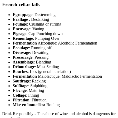
French cellar talk
Egrappage
: Destemming
Éraflage
: Destalking
Foulage
: Crushing or stirring
Encuvage
: Vatting
Pigeage
: Cap Punching down
Remontage
: Pumping Over
Fermentation
Alcoolique: Alcoholic Fermentation
Ecoulage
: Running off
Décuvage
: Devatting
Pressurage
: Pressing
Assemblage
: Blending
Débourbage
: Must Settling
Bourbes
: Lies (general translation)
Fermentation
Malolactique: Malolactic Fermentation
Soutirage
: Racking
Sulfitage
: Sulphiting
Elevage
: Maturing
Collage
: Fining
Filtration
: Filtration
Mise en bouteilles:
Bottling
Drink Responsibly - The abuse of wine and alcohol is dangerous for