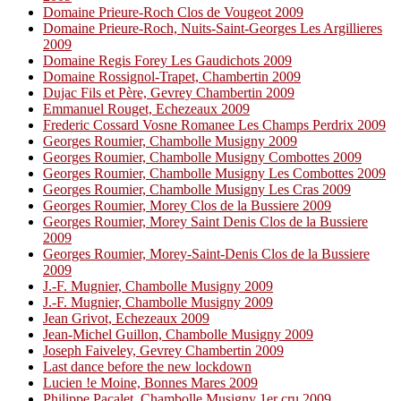
Domaine Prieure-Roch Clos de Vougeot 2009
Domaine Prieure-Roch, Nuits-Saint-Georges Les Argillieres
2009
Domaine Regis Forey Les Gaudichots 2009
Domaine Rossignol-Trapet, Chambertin 2009
Dujac Fils et Père, Gevrey Chambertin 2009
Emmanuel Rouget, Echezeaux 2009
Frederic Cossard Vosne Romanee Les Champs Perdrix 2009
Georges Roumier, Chambolle Musigny 2009
Georges Roumier, Chambolle Musigny Combottes 2009
Georges Roumier, Chambolle Musigny Les Combottes 2009
Georges Roumier, Chambolle Musigny Les Cras 2009
Georges Roumier, Morey Clos de la Bussiere 2009
Georges Roumier, Morey Saint Denis Clos de la Bussiere
2009
Georges Roumier, Morey-Saint-Denis Clos de la Bussiere
2009
J.-F. Mugnier, Chambolle Musigny 2009
J.-F. Mugnier, Chambolle Musigny 2009
Jean Grivot, Echezeaux 2009
Jean-Michel Guillon, Chambolle Musigny 2009
Joseph Faiveley, Gevrey Chambertin 2009
Last dance before the new lockdown
Lucien !e Moine, Bonnes Mares 2009
Philippe Pacalet, Chambolle Musigny 1er cru 2009