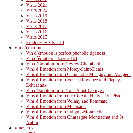
Visits 2021
Visits 2020
Visits 2019
Visits 2018
Visits 2017
Visits 2016
Visits 2015
Producer Visits – all
Vin d’émotion
Vin d’émotion is perfect phenolic ripeness
Vin d´émotion – basics 101
Vin d’Emotion from Gevrey-Chambertin
Vins d’Emotion from Morey-Saint-Denis
Vins d’Emotion from Chambolle-Musigny and Vougeot
Vins d’Emotion from Vosne-Romanée and Flagey-
Echezeaux
Vin d’Emotion from Nuits-Saint-Georges
Vins d’Emotion from the Côte de Nuits – Off Piste
Vins d’Emotion from Volnay and Pommard
Vins d’Emotion from Meursault
Vins d’Emotion from Puligny-Montrachet
Vins d’Emotion from Chassagne-Montrachet and St.
Aubin
Vineyards